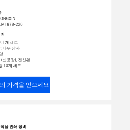
국
ONGXIN
M1878-220
용어
: 1개 세트
: 나무 상자
 일
C (신용장), 전신환
당 10개 세트
의 가격을 얻으세요
 직물 인쇄 장비