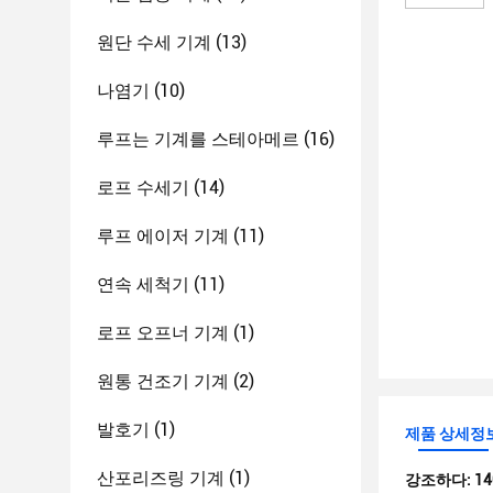
원단 수세 기계
(13)
나염기
(10)
루프는 기계를 스테아메르
(16)
로프 수세기
(14)
루프 에이저 기계
(11)
연속 세척기
(11)
로프 오프너 기계
(1)
원통 건조기 기계
(2)
발호기
(1)
제품 상세정
산포리즈링 기계
(1)
강조하다:
1