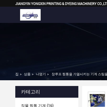
JIANGYIN YONGXIN PRINTING & DYEING MACHINERY CO.,LT
집
>
상품
>
나염기
>
장루프 찜통을 가열시키는 기계 스팀을
카테고리
직물 찜통 기계
(16)