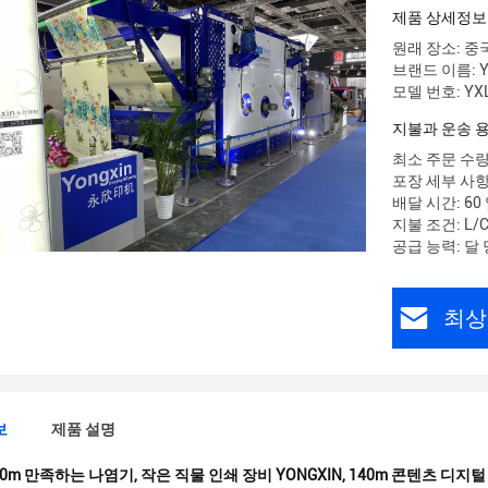
제품 상세정보
원래 장소: 중
브랜드 이름: Y
모델 번호: YXL
지불과 운송 
최소 주문 수량
포장 세부 사항
배달 시간: 60
지불 조건: L/
공급 능력: 달 
최상
보
제품 설명
40m 만족하는 나염기
,
작은 직물 인쇄 장비 YONGXIN
,
140m 콘텐츠 디지털