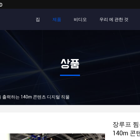
D
집
제품
비디오
우리 에 관한 것
상품
 출력하는 140m 콘텐츠 디지털 직물
장루프 찜
140m 