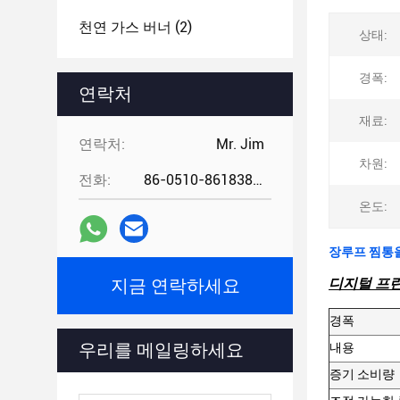
천연 가스 버너
(2)
상태:
경폭:
연락처
재료:
연락처:
Mr. Jim
차원:
전화:
86-0510-86183888
온도:
장루프 찜통을
지금 연락하세요
디지털 프린
경폭
우리를 메일링하세요
내용
증기 소비량