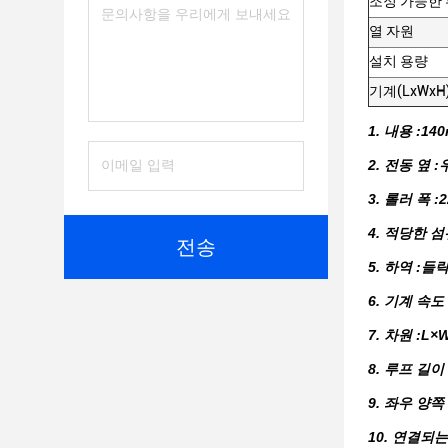
조정 가능한 
열 자원
설치 용량
기계(LxWxH
1. 내용 :14
2. 전동 옆
3. 롤러 폭 
4. 적당한 섬
전송
5. 하역 :
6. 기계 속도 
7. 차원 :L×
8. 루프 길이
9. 좌우 양
10. 연결되