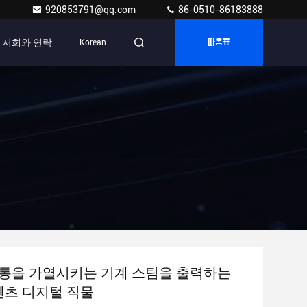
920853791@qq.com
86-0510-86183888
저희와 연락
Korean
따옴표
통을 가열시키는 기계 스팀을 출력하는
콘텐츠 디지털 직물