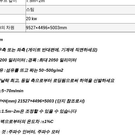
루프 길이
1.5m~2m
스팀
20 kw
)의 차원
9527×4496×5003mm
0m
 :우측 또는 좌측 (게이트 반대편에, 기계에 직면하세요)
:2200 밀리미터 ;경폭 :최대 2050 밀리미터
유 :섬유를 뜨고 짜는 50~500g/m2
들락날락 최고, 동일 측으로부터 로딩됨으로써 하역을 선발하세요
:5~70m/min
W×H(mm) 21527×4496×5003 (단지 참조로서)
 :1.5m~2m은 조정할 수 있을 수 있습니다
쪽 벽으로부터의 온도차 :±1%C
는 것 :주파수 인버터, 주파수 모터